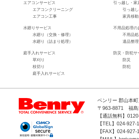
エアコンサービス
引っ越し・家
エアコンクリーニング
引っ越し
エアコン工事
家具移動
水廻りサービス
不用品処理の
水廻り（交換・修理）
不用品処
水廻り（詰まり処理）
遺品整理
庭手入れサービス
防災・防犯サ
草刈り
防災
枝切り
防犯
庭手入れサービス
ベンリー 郡山本町
〒963-8871 福
【通話無料】0120-1
【TEL】024-927-1
【FAX】024-927-