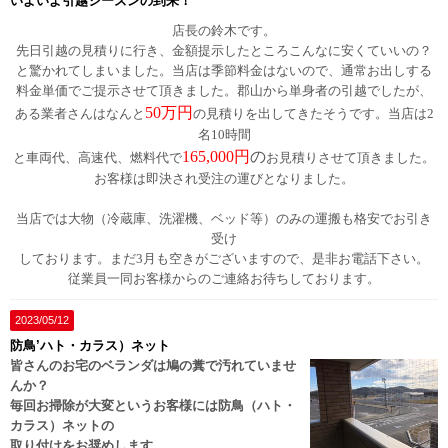
いよいよ引越シーズンの到来！
店長の鈴木です。
先日引越の見積りに行き、金額提示したところこんなに安くていいの？
と驚かれてしまいました。当店は季節料金はないので、通常お出しする
料金単価でご提示させて頂きました。郡山から単身者の引越でしたが、
50万円
ある業者さんはなんと
の見積りを出してきたそうです。当店は2
名10時間
165,000円
の
と車両代、高速代、燃料代で
お見積りさせて頂きました。
お客様は即決され受注の運びとなりました。
当店では大物（冷蔵庫、洗濯機、ベッド等）のみの運搬も格安でお引き
受け
しております。まだ3月も空きがございますので、是非お電話下さい。
従業員一同お客様からのご連絡お待ちしております。
2023/05/12
防鳥’ハト・カラス）ネット
皆さんのお宅のベランダは鳩の糞で汚れていませ
んか？
毎回お掃除が大変というお客様には防鳥（ハト・
カラス）ネットの
取り付けをお奨めします。