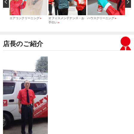
）
エアコンクリーニング
オフィスメンテナンス・お
ハウスクリーニング
引っ
＞
＞
＞
手伝い
＞
店長のご紹介