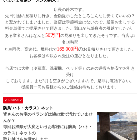
いよいよ引越シーズンの到来！
店長の鈴木です。
先日引越の見積りに行き、金額提示したところこんなに安くていいの？
と驚かれてしまいました。当店は季節料金はないので、通常お出しする
料金単価でご提示させて頂きました。郡山から単身者の引越でしたが、
50万円
ある業者さんはなんと
の見積りを出してきたそうです。当店は2
名10時間
165,000円
の
と車両代、高速代、燃料代で
お見積りさせて頂きました。
お客様は即決され受注の運びとなりました。
当店では大物（冷蔵庫、洗濯機、ベッド等）のみの運搬も格安でお引き
受け
しております。まだ3月も空きがございますので、是非お電話下さい。
従業員一同お客様からのご連絡お待ちしております。
2023/05/12
防鳥’ハト・カラス）ネット
皆さんのお宅のベランダは鳩の糞で汚れていませ
んか？
毎回お掃除が大変というお客様には防鳥（ハト・
カラス）ネットの
取り付けをお奨めします。