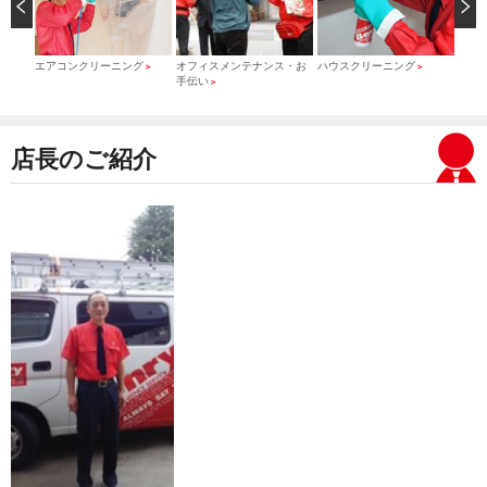
）
エアコンクリーニング
オフィスメンテナンス・お
ハウスクリーニング
引っ
＞
＞
＞
手伝い
＞
店長のご紹介