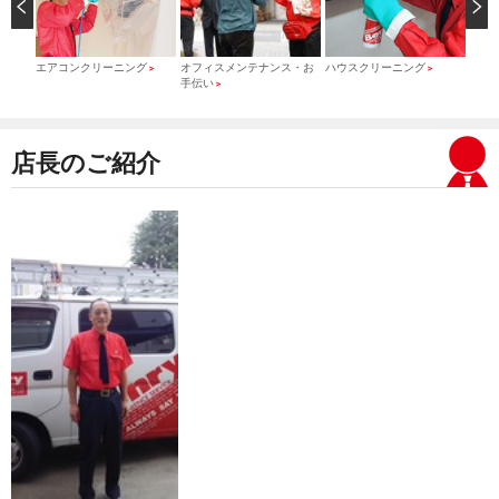
）
エアコンクリーニング
オフィスメンテナンス・お
ハウスクリーニング
引っ
＞
＞
＞
手伝い
＞
店長のご紹介