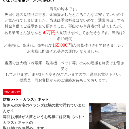
いよいよ引越シーズンの到来！
店長の鈴木です。
先日引越の見積りに行き、金額提示したところこんなに安くていいの？
と驚かれてしまいました。当店は季節料金はないので、通常お出しする
料金単価でご提示させて頂きました。郡山から単身者の引越でしたが、
50万円
ある業者さんはなんと
の見積りを出してきたそうです。当店は2
名10時間
165,000円
の
と車両代、高速代、燃料代で
お見積りさせて頂きました。
お客様は即決され受注の運びとなりました。
当店では大物（冷蔵庫、洗濯機、ベッド等）のみの運搬も格安でお引き
受け
しております。まだ3月も空きがございますので、是非お電話下さい。
従業員一同お客様からのご連絡お待ちしております。
2023/05/12
防鳥’ハト・カラス）ネット
皆さんのお宅のベランダは鳩の糞で汚れていませ
んか？
毎回お掃除が大変というお客様には防鳥（ハト・
カラス）ネットの
取り付けをお奨めします。