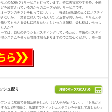
シなどの配布代行サービスも行っています。特に美容室や学習塾、不動
などを経営されている方からのニーズが高いサービスです。
店オープンのチラシを配って欲しい」、「毎週1回店舗の近くにポスティ
できないか」「業者に頼んでいるんだけど反響が悪いから、きちんとチ
を撒いてもらえる会社に頼みたい」といった店舗様、会社様はいらっし
ませんか？
リーでは、自社のチラシもポスティングしているため、専用のポスティ
管理システムを使った管理体制もありますのでご安心ください。※一部
ッシュ配り
ープン日に駅前で告知活動をしたいけど人手が足りない」、「お店がオ
ンする1､2時間前に、店舗前でティッシュとチラシを手渡しで渡したい」