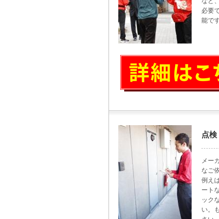
など
必要
能で
点検
メー
なご
例え
ート
ック
い。