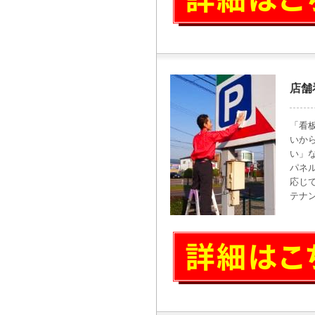
店舗
「看
いか
い」
パネ
応じ
テナ