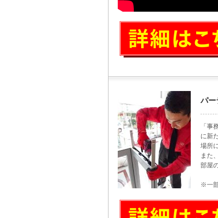
パー
「事
に新
場所
また
部屋
※一