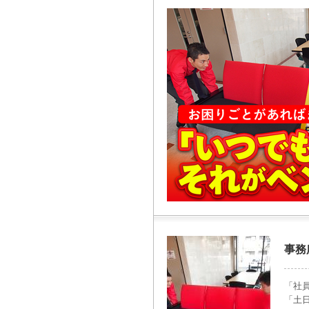
事務
「社
「土