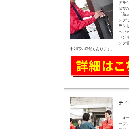
チラ
産業
「新
ング
ラシ
ゃい
ベン
ング
未対応の店舗もあります。
ティ
「オ
ープ