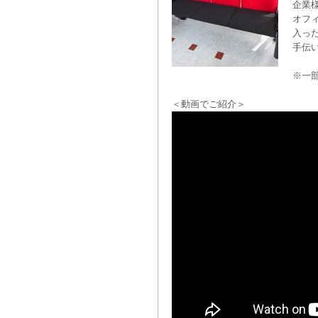
企業
オフ
入っ
手伝
※一
＜動画でご紹介＞