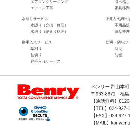
エアコンクリーニング
引っ越し
エアコン工事
家具移動
水廻りサービス
不用品処理の
水廻り（交換・修理）
不用品処
水廻り（詰まり処理）
遺品整理
庭手入れサービス
防災・防犯サ
草刈り
防災
枝切り
防犯
庭手入れサービス
ベンリー 郡山本町
〒963-8871 福
【通話無料】0120-1
【TEL】024-927-1
【FAX】024-927-
【MAIL】koriyama