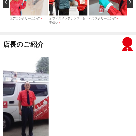
）
エアコンクリーニング
オフィスメンテナンス・お
ハウスクリーニング
引っ
＞
＞
＞
手伝い
＞
店長のご紹介