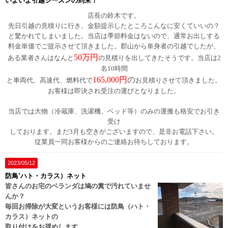
いよいよ引越シーズンの到来！
店長の鈴木です。
先日引越の見積りに行き、金額提示したところこんなに安くていいの？
と驚かれてしまいました。当店は季節料金はないので、通常お出しする
料金単価でご提示させて頂きました。郡山から単身者の引越でしたが、
50万円
ある業者さんはなんと
の見積りを出してきたそうです。当店は2
名10時間
165,000円
の
と車両代、高速代、燃料代で
お見積りさせて頂きました。
お客様は即決され受注の運びとなりました。
当店では大物（冷蔵庫、洗濯機、ベッド等）のみの運搬も格安でお引き
受け
しております。まだ3月も空きがございますので、是非お電話下さい。
従業員一同お客様からのご連絡お待ちしております。
2023/05/12
防鳥’ハト・カラス）ネット
皆さんのお宅のベランダは鳩の糞で汚れていませ
んか？
毎回お掃除が大変というお客様には防鳥（ハト・
カラス）ネットの
取り付けをお奨めします。