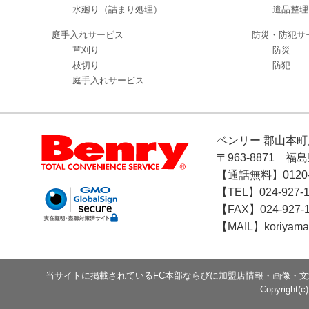
水廻り（詰まり処理）
遺品整理
庭手入れサービス
防災・防犯サ
草刈り
防災
枝切り
防犯
庭手入れサービス
ベンリー 郡山本町
〒963-8871 福
【通話無料】0120-1
【TEL】024-927-1
【FAX】024-927-
【MAIL】koriyama
当サイトに掲載されているFC本部ならびに加盟店情報・画像・
Copyright(c)